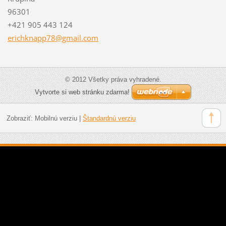
96301
+421 905 443 124
erichkna
pp78@gma
il.com
© 2012 Všetky práva vyhradené.
Vytvorte si web stránku zdarma!
Zobraziť:
Mobilnú verziu
|
Štandardnú verziu