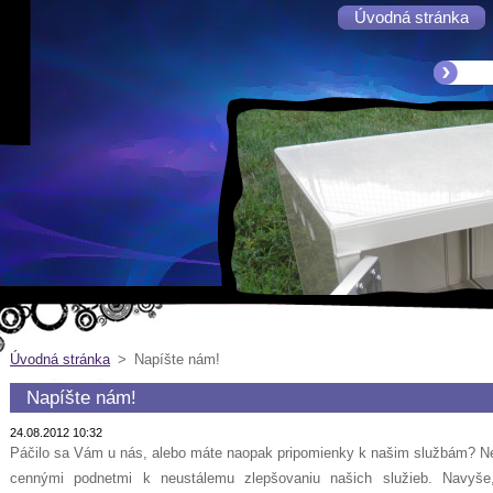
Úvodná stránka
Úvodná stránka
>
Napíšte nám!
Napíšte nám!
24.08.2012 10:32
Páčilo sa Vám u nás, alebo máte naopak pripomienky k našim službám? N
cennými podnetmi k neustálemu zlepšovaniu našich služieb. Navyše