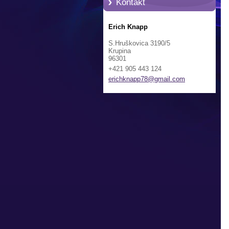
Kontakt
Erich Knapp
S.Hruškovica 3190/5
Krupina
96301
+421 905 443 124
erichkna
pp78@gma
il.com