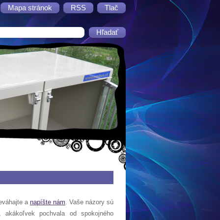
Mapa stránok
RSS
Tlač
eváhajte a
napíšte nám
. Vaše názory sú
, akákoľvek pochvala od spokojného